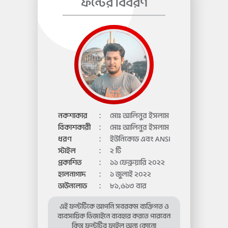
ফন্টের বিবরণ
নকশাকার
:
মোঃ আলিনুর ইসলাম
বিকাশকারী
:
মোঃ আলিনুর ইসলাম
ধরণ
:
ইউনিকোড এবং ANSI
স্টাইল
:
২ টি
প্রকাশিত
:
১১ ফেব্রুয়ারি ২০২২
হালনাগাদ
:
১ জুলাই ২০২২
ডাউনলোড
:
৮১,৬১৩ বার
এই ফন্টটিকে আপনি সবরকম ব্যক্তিগত ও
ব্যবসায়িক ডিজাইনে ব্যবহার করতে পারবেন
কিন্তু ফন্টটির ফাইল অন্য কোনো