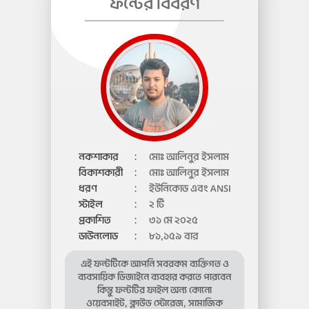
ফন্টের বিবরণ
নকশাকার
:
মোঃ আলিনুর ইসলাম
বিকাশকারী
:
মোঃ আলিনুর ইসলাম
ধরণ
:
ইউনিকোড এবং ANSI
স্টাইল
:
২ টি
প্রকাশিত
:
৩১ মে ২০২৫
ডাউনলোড
:
৮১,১৫৯ বার
এই ফন্টটিকে আপনি সবরকম ব্যক্তিগত ও
ব্যবসায়িক ডিজাইনে ব্যবহার করতে পারবেন
কিন্তু ফন্টটির ফাইল অন্য কোনো
ওয়েবসাইট, ক্লাউড স্টোরেজ, সামাজিক