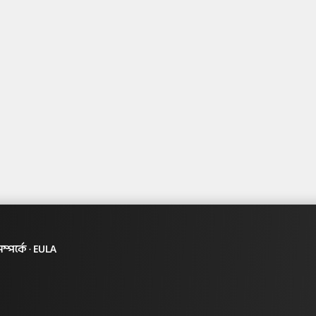
্পর্কে
EULA
·