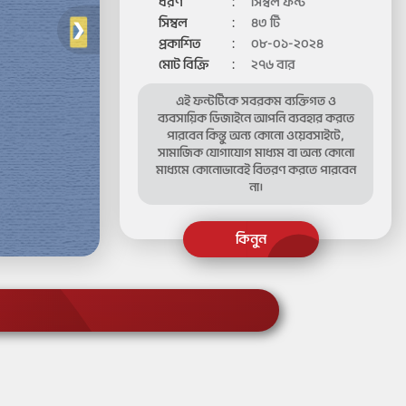
ধরণ
:
সিম্বল ফন্ট
সিম্বল
:
৪৩ টি
❯
প্রকাশিত
:
০৮-০১-২০২৪
মোট বিক্রি
:
২৭৬
বার
এই ফন্টটিকে সবরকম ব্যক্তিগত ও
ব্যবসায়িক ডিজাইনে আপনি ব্যবহার করতে
পারবেন কিন্তু অন্য কোনো ওয়েবসাইটে,
সামাজিক যোগাযোগ মাধ্যম বা অন্য কোনো
মাধ্যমে কোনোভাবেই বিতরণ করতে পারবেন
না।