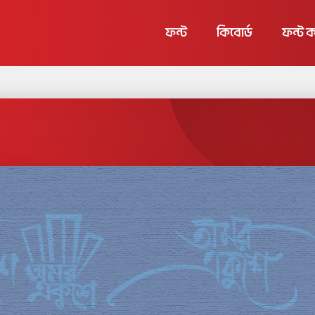
ফন্ট
কিবোর্ড
ফন্ট ক