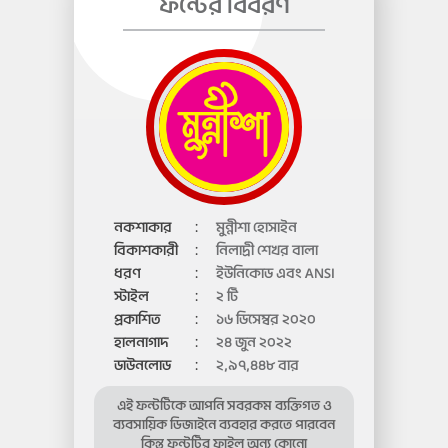
ফন্টের বিবরণ
নকশাকার
:
মুন্নীশা হোসাইন
বিকাশকারী
:
নিলাদ্রী শেখর বালা
ধরণ
:
ইউনিকোড এবং ANSI
স্টাইল
:
২ টি
প্রকাশিত
:
১৬ ডিসেম্বর ২০২০
হালনাগাদ
:
২৪ জুন ২০২২
ডাউনলোড
:
২,৯৭,৪৪৮ বার
এই ফন্টটিকে আপনি সবরকম ব্যক্তিগত ও
ব্যবসায়িক ডিজাইনে ব্যবহার করতে পারবেন
কিন্তু ফন্টটির ফাইল অন্য কোনো