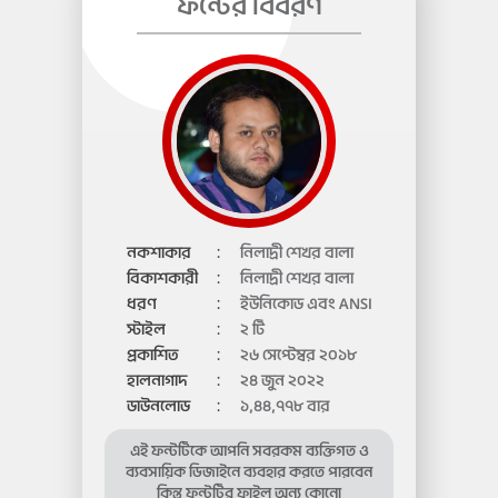
ফন্টের বিবরণ
নকশাকার
:
নিলাদ্রী শেখর বালা
বিকাশকারী
:
নিলাদ্রী শেখর বালা
ধরণ
:
ইউনিকোড এবং ANSI
স্টাইল
:
২ টি
প্রকাশিত
:
২৬ সেপ্টেম্বর ২০১৮
হালনাগাদ
:
২৪ জুন ২০২২
ডাউনলোড
:
১,৪৪,৭৭৮ বার
এই ফন্টটিকে আপনি সবরকম ব্যক্তিগত ও
ব্যবসায়িক ডিজাইনে ব্যবহার করতে পারবেন
কিন্তু ফন্টটির ফাইল অন্য কোনো