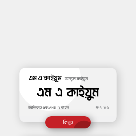
এম এ কাইয়ুম
আব্দুল কাইয়ুম
ইউনিকোড এবং ANSI
|
২ স্টাইল
৭
১