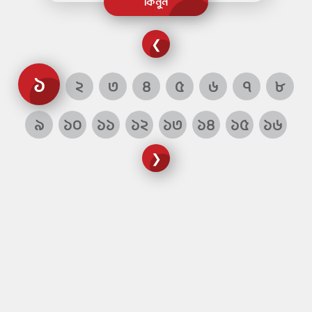
❮
১
২
৩
৪
৫
৬
৭
৮
৯
১০
১১
১২
১৩
১৪
১৫
১৬
❯