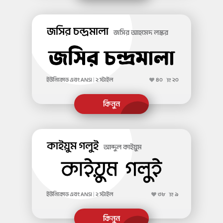
জসির চন্দ্রমালা
জসির আহমেদ লস্কর
ইউনিকোড এবং ANSI
|
২ স্টাইল
৪০
২০
কাইয়ুম গলুই
আব্দুল কাইয়ুম
ইউনিকোড এবং ANSI
|
২ স্টাইল
৩৮
৯