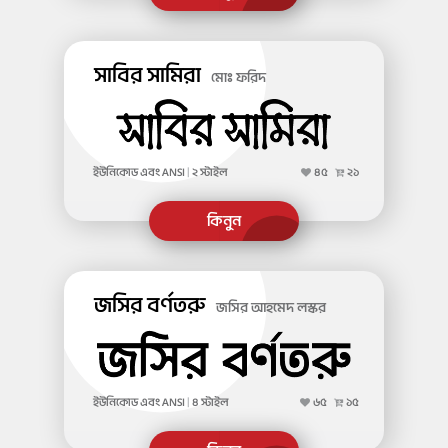
সাবির সামিরা
মোঃ ফরিদ
ইউনিকোড এবং ANSI
|
২ স্টাইল
৪৫
২১
জসির বর্ণতরু
জসির আহমেদ লস্কর
ইউনিকোড এবং ANSI
|
৪ স্টাইল
৬৫
১৫